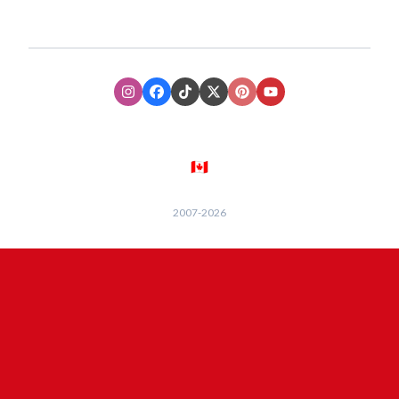
Instagram
Facebook
TikTok
XTwitter
Pinterest
Youtube
🇨🇦
2007-
2026