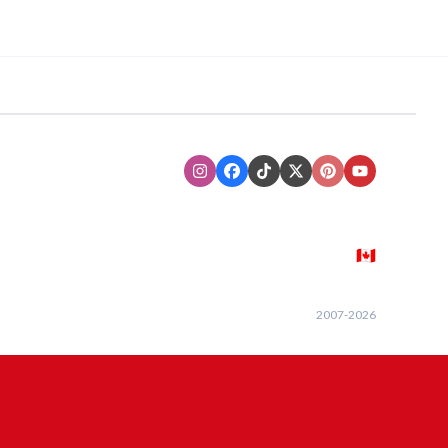
Instagram
Facebook
TikTok
XTwitter
Pinterest
Youtube
🇨🇦
2007-
2026