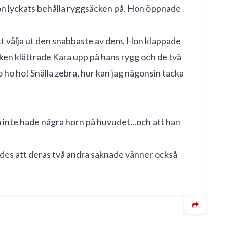
hon lyckats behålla ryggsäcken på. Hon öppnade
tt välja ut den snabbaste av dem. Hon klappade
rken klättrade Kara upp på hans rygg och de två
o ho ho! Snälla zebra, hur kan jag någonsin tacka
 inte hade några horn på huvudet...och att han
pades att deras två andra saknade vänner också