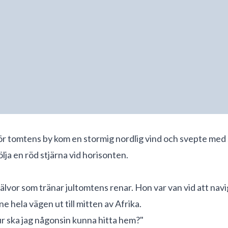
för tomtens by kom en stormig nordlig vind och svepte med
lja en röd stjärna vid horisonten.
älvor som tränar jultomtens renar. Hon var van vid att navig
 hela vägen ut till mitten av Afrika.
ur ska jag någonsin kunna hitta hem?"