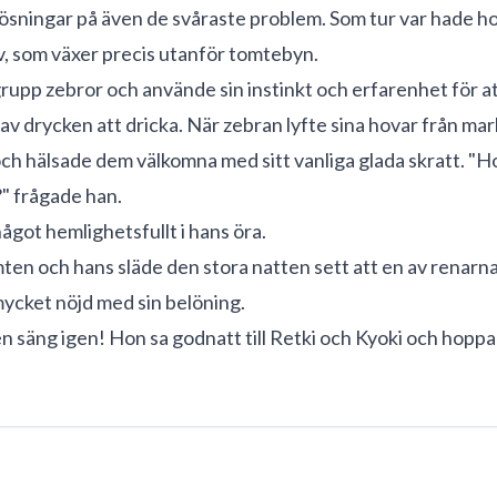
 lösningar på även de svåraste problem. Som tur var hade 
av, som växer precis utanför tomtebyn.
rupp zebror och använde sin instinkt och erfarenhet för a
av drycken att dricka. När zebran lyfte sina hovar från ma
r och hälsade dem välkomna med sitt vanliga glada skratt. "H
?" frågade han.
got hemlighetsfullt i hans öra.
ten och hans släde den stora natten sett att en av renarna
 mycket nöjd med sin belöning.
gen säng igen! Hon sa godnatt till Retki och Kyoki och hop