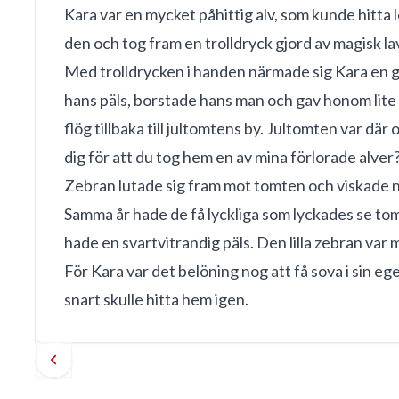
Kara var en mycket påhittig alv, som kunde hitta
den och tog fram en trolldryck gjord av magisk l
Med trolldrycken i handen närmade sig Kara en g
hans päls, borstade hans man och gav honom lite 
flög tillbaka till jultomtens by. Jultomten var dä
dig för att du tog hem en av mina förlorade alver
Zebran lutade sig fram mot tomten och viskade nå
Samma år hade de få lyckliga som lyckades se tom
hade en svartvitrandig päls. Den lilla zebran var
För Kara var det belöning nog att få sova i sin e
snart skulle hitta hem igen.