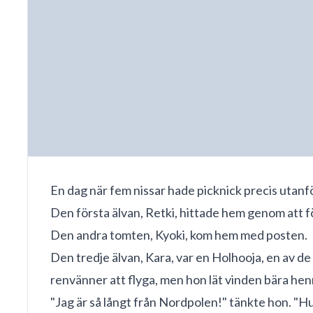
En dag när fem nissar hade picknick precis utan
Den första älvan, Retki, hittade hem genom att fö
Den andra tomten, Kyoki, kom hem med posten.
Den tredje älvan, Kara, var en Holhooja, en av de 
renvänner att flyga, men hon lät vinden bära henne
"Jag är så långt från Nordpolen!" tänkte hon. "H