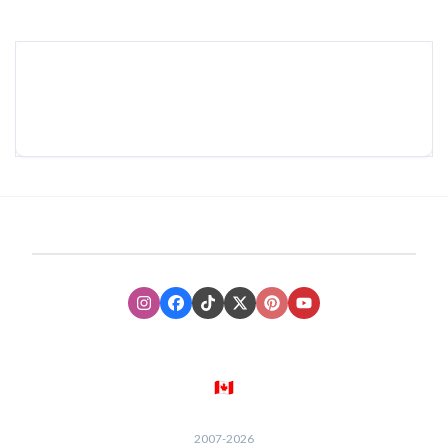
Instagram
Facebook
TikTok
XTwitter
Pinterest
Youtube
🇨🇦
2007-
2026