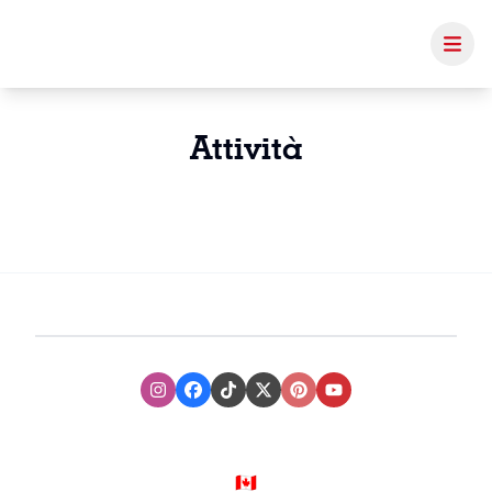
Attività
Instagram
Facebook
TikTok
XTwitter
Pinterest
Youtube
🇨🇦