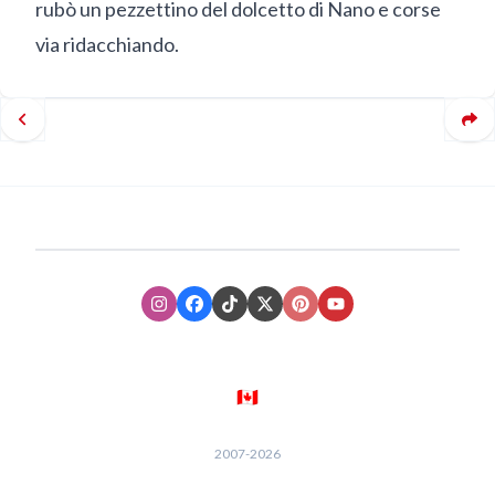
rubò un pezzettino del dolcetto di Nano e corse
via ridacchiando.
Instagram
Facebook
TikTok
XTwitter
Pinterest
Youtube
🇨🇦
2007-
2026