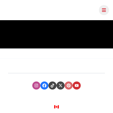
Instagram
Facebook
TikTok
XTwitter
Pinterest
Youtube
🇨🇦