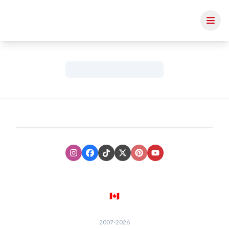
Instagram
Facebook
TikTok
XTwitter
Pinterest
Youtube
🇨🇦
2007-
2026