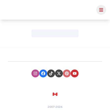
Instagram
Facebook
TikTok
XTwitter
Pinterest
Youtube
🇨🇦
2007-
2026