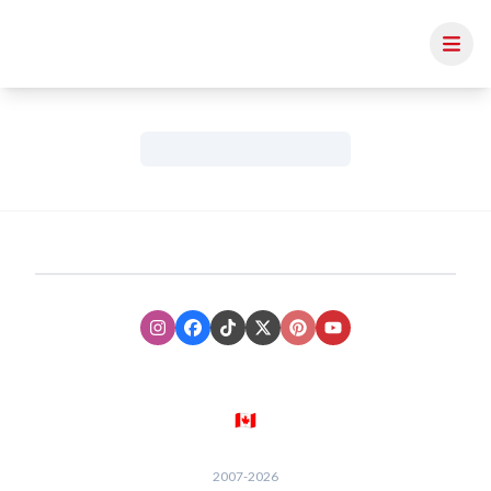
Instagram
Facebook
TikTok
XTwitter
Pinterest
Youtube
🇨🇦
2007-
2026