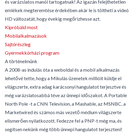
és varázslatos manói tartogatnak! Az igazán felejthetetlen
emlékek megteremtése érdekében akár le is töltheti a videó
HD változatát, hogy évekig megőrizhesse azt.
Kipróbáld most
Mobilalkalmazások
Sajtórészleg
Gyermekkórházi program
A történelmünk
A 2008-as indulás óta a weboldal és a mobil alkalmazás
lehetővé tette, hogy a Mikulás üzenetek millióit küldje el
világszerte, extra adag karácsonyi hangulatot terjesztve és
még varázslatosabbá téve az ünnepi időszakot. A Portable
North Pole -t a CNN Television, a Mashable, az MSNBC, a
Marketwired és számos más vezető médium világszerte
elismerően nyilatkozott. Fedezze fel a PNP-t még ma, és
segítsen nekünk még több ünnepi hangulatot terjeszteni!