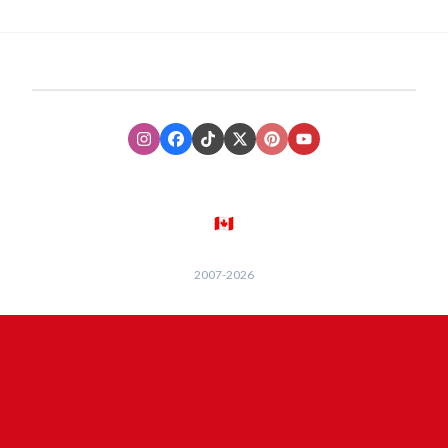
Instagram
Facebook
TikTok
XTwitter
Pinterest
Youtube
🇨🇦
2007-
2026