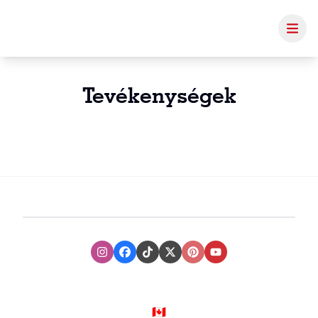
Tevékenységek
Instagram
Facebook
TikTok
XTwitter
Pinterest
Youtube
🇨🇦