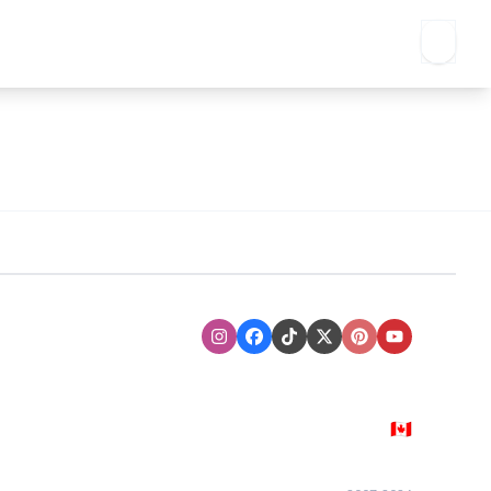
Instagram
Facebook
TikTok
XTwitter
Pinterest
Youtube
🇨🇦