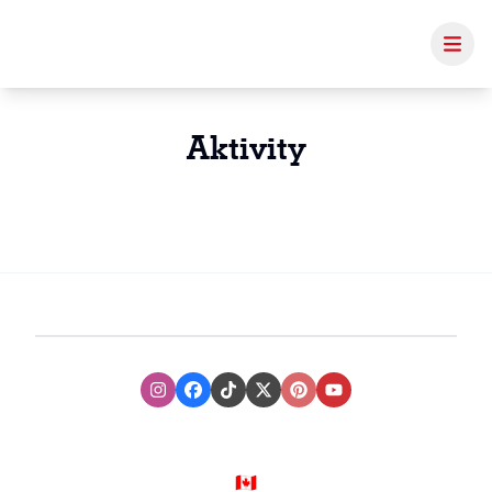
Aktivity
Instagram
Facebook
TikTok
XTwitter
Pinterest
Youtube
🇨🇦