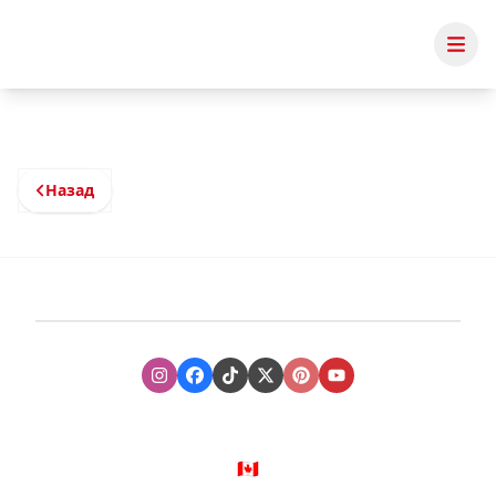
Назад
Instagram
Facebook
TikTok
XTwitter
Pinterest
Youtube
🇨🇦