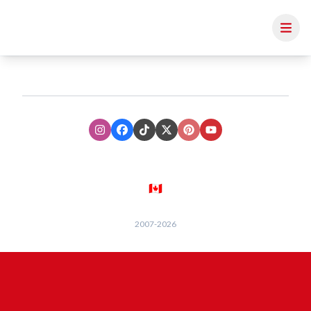
Instagram
Facebook
TikTok
XTwitter
Pinterest
Youtube
🇨🇦
2007-
2026