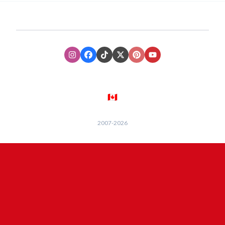
Instagram
Facebook
TikTok
XTwitter
Pinterest
Youtube
🇨🇦
2007-
2026