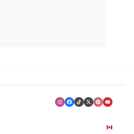
Instagram
Facebook
TikTok
XTwitter
Pinterest
Youtube
🇨🇦