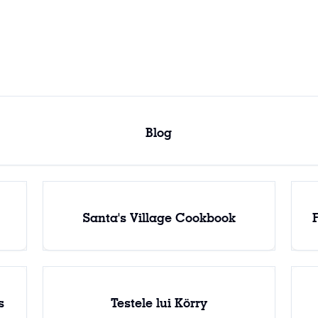
Satul lui Moș Crăciun
Blog
Santa's Village Cookbook
s
Testele lui Körry