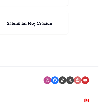
Sătenii lui Moș Crăciun
Instagram
Facebook
TikTok
XTwitter
Pinterest
Youtube
🇨🇦