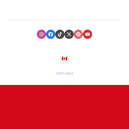
Instagram
Facebook
TikTok
XTwitter
Pinterest
Youtube
🇨🇦
2007-
2026