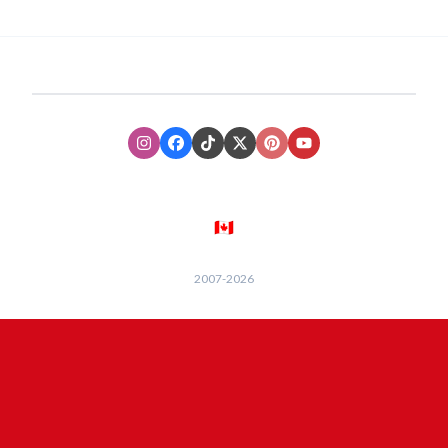
Instagram
Facebook
TikTok
XTwitter
Pinterest
Youtube
🇨🇦
2007-
2026