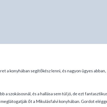
ret a konyhában segítőkész lenni, és nagyon ügyes abban, 
bb a szokásosnál, és a hallása sem túl jó, de ezt fantasztiku
y meglátogatják őt a Mikulásfalvi konyhában. Gordot eléggé