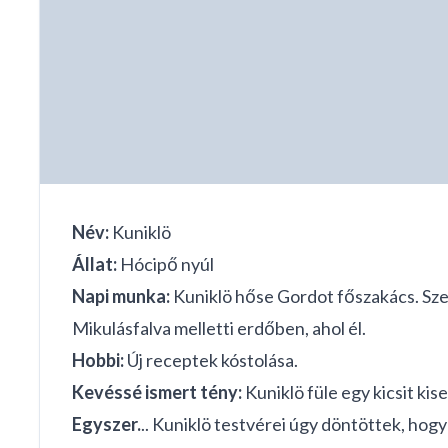
Név:
Kuniklö
Állat:
Hócipő nyúl
Napi munka:
Kuniklö hőse Gordot főszakács. Sze
Mikulásfalva melletti erdőben, ahol él.
Hobbi:
Új receptek kóstolása.
Kevéssé ismert tény:
Kuniklö füle egy kicsit kise
Egyszer.
.. Kuniklö testvérei úgy döntöttek, hog