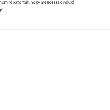
finom répatortát, hogy megosszák velük!
ni.