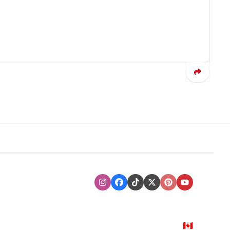
Instagram
Facebook
TikTok
XTwitter
Pinterest
Youtube
🇨🇦