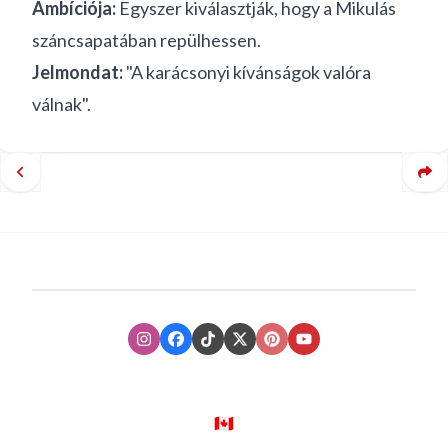
Ambíciója:
Egyszer kiválasztják, hogy a Mikulás
száncsapatában repülhessen.
Jelmondat:
"A karácsonyi kívánságok valóra
válnak".
Instagram
Facebook
TikTok
XTwitter
Pinterest
Youtube
🇨🇦