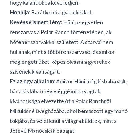
hogy kalandokba keveredjen.
Hobbija:
Barátkozni a gyerekekkel.
Kevéssé ismert tény:
Häni az egyetlen
rénszarvas a Polar Ranch történetében, aki
hófehér szarvakkal született. A szarvai nem
hullanak, mint a többi rénszarvasé, és amikor
meglengeti őket, képes olvasni a gyerekek
szívének kívánságait.
Ez az egy alkalom:
Amikor Häni még kisbaba volt,
bár a kis lábai még eléggé imbolyogtak,
kíváncsisága elvezette őt a Polar Ranchről
Mikulásné üvegházába, ahol bemászott egy manó
tokjába, és véletlenül a világra küldték, mint a
Jótevő Manócskák babáját!