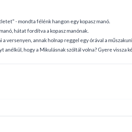
tletet" - mondta félénk hangon egy kopasz manó.
e manó, hátat fordítva a kopasz manónak.
ni a versenyen, annak holnap reggel egy órával a műszakunk
nyt anélkül, hogy a Mikulásnak szóltál volna? Gyere vissza