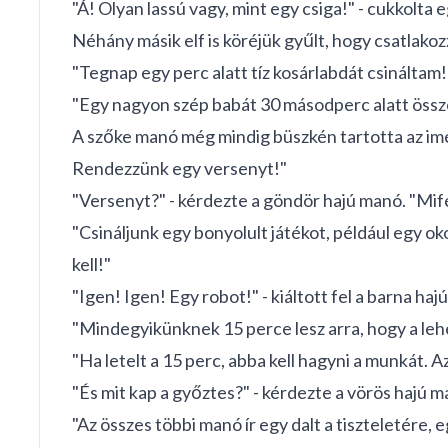
"Á! Olyan lassú vagy, mint egy csiga!" - cukkolt
Néhány másik elf is köréjük gyűlt, hogy csatlako
"Tegnap egy perc alatt tíz kosárlabdát csináltam
"Egy nagyon szép babát 30 másodperc alatt össze
A szőke manó még mindig büszkén tartotta az imén
Rendezzünk egy versenyt!"
"Versenyt?" - kérdezte a göndör hajú manó. "Mif
"Csináljunk egy bonyolult játékot, például egy ok
kell!"
"Igen! Igen! Egy robot!" - kiáltott fel a barna h
"Mindegyikünknek 15 perce lesz arra, hogy a leh
"Ha letelt a 15 perc, abba kell hagyni a munkát. A
"És mit kap a győztes?" - kérdezte a vörös hajú m
"Az összes többi manó ír egy dalt a tiszteletére, 