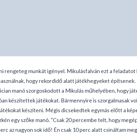
ni rengeteg munkát igényel. Mikulásfalván ezt a feladato
használnak, hogy rekordidő alatt játékhegyeket építsenek.
ician manó szorgoskodott a Mikulás műhelyében, hogy játé
llóan készítettek játékokat. Bármennyire is szorgalmasak 
játékokat készíteni. Mégis dicsekedtek egymás előtt a kép
büszkén egy szőke manó. "Csak 20 percembe telt, hogy megé
perc az nagyon sok idő! Én csak 10 perc alatt csináltam meg 