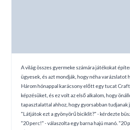
A világ összes gyermeke számára játékokat építe
ügyesek, és azt mondják, hogy néha varázslatot 
Három hónappal karácsony előtt egy tucat Craft
képzésüket, és ez volt az első alkalom, hogy öná
tapasztalattal ahhoz, hogy gyorsabban tudjanak 
"Látjátok ezt a gyönyörű biciklit?" - kérdezte 
"20 perc!" - válaszolta egy barna hajú manó. "20 