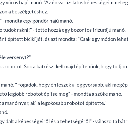
a egy vörös hajú manó. "Az én varázslatos képességeimmel e
zzon a beszélgetéshez.
!" - mondta egy göndör hajú manó.
 tudok rakni!" - tette hozzá egy bozontos frizurájú manó.
t épített biciklijét, és azt mondta: "Csak egy módon lehet
éle versenyt?"
os robotot. Sok alkatrészt kell majd építenünk, hogy tudjon 
ajú manó. "Fogadok, hogy én leszek a leggyorsabb, aki megépí
ető legjobb robotot építse meg" - mondta a szőke manó.
z a manó nyer, aki a legokosabb robotot építette."
anó.
egy dalt a képességeiről és a tehetségéről" - válaszolta bá