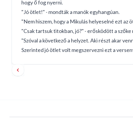
hogy ő fog nyerni.
"Jó ötlet!" - mondták a manók egyhangúan.
"Nem hiszem, hogy a Mikulás helyeselné ezt az ö
"Csak tartsuk titokban, jó?" - erősködött a szők
"Szóval a következő a helyzet. Aki részt akar ven
Szerinted jó ötlet volt megszervezni ezt a verse