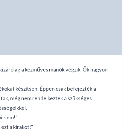
t kizárólag a kézműves manók végzik. Ők nagyon
kokat készítsen. Éppen csak befejezték a
voltak, még nem rendelkeztek a szükséges
ességeikkel.
pítsem!"
ezt a kirakót!"