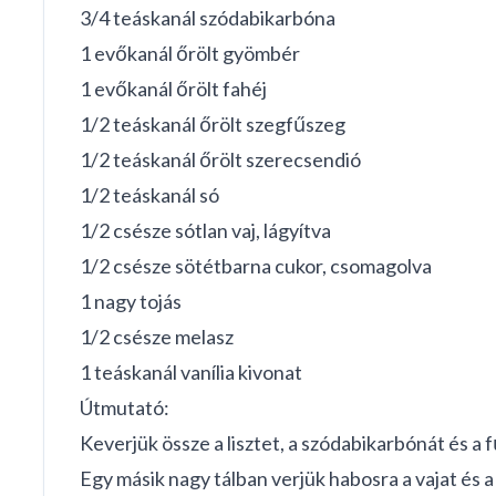
3/4 teáskanál szódabikarbóna
1 evőkanál őrölt gyömbér
1 evőkanál őrölt fahéj
1/2 teáskanál őrölt szegfűszeg
1/2 teáskanál őrölt szerecsendió
1/2 teáskanál só
1/2 csésze sótlan vaj, lágyítva
1/2 csésze sötétbarna cukor, csomagolva
1 nagy tojás
1/2 csésze melasz
1 teáskanál vanília kivonat
Útmutató:
Keverjük össze a lisztet, a szódabikarbónát és a 
Egy másik nagy tálban verjük habosra a vajat és a b