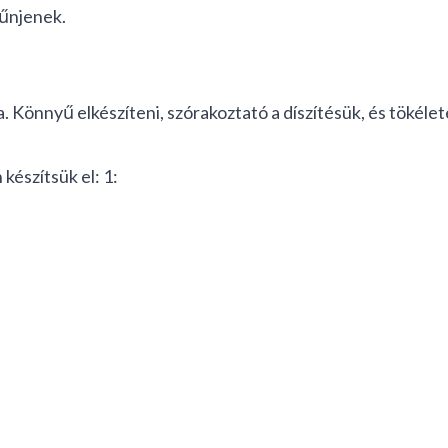
tűnjenek.
a. Könnyű elkészíteni, szórakoztató a díszítésük, és töké
észítsük el: 1: