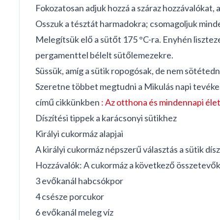
Fokozatosan adjuk hozzá a száraz hozzávalókat, a
Osszuk a tésztát harmadokra; csomagoljuk mindeg
Melegítsük elő a sütőt 175 °C-ra. Enyhén lisztez
pergamenttel bélelt sütőlemezekre.
Süssük, amíg a sütik ropogósak, de nem sötétedne
Szeretne többet megtudni a Mikulás napi tevékeny
című cikkünkben
:
Az otthona és mindennapi élet
Díszítési tippek a karácsonyi sütikhez
Királyi cukormáz alapjai
A királyi cukormáz népszerű választás a sütik dí
Hozzávalók: A cukormáz a következő összetevőkbő
3 evőkanál habcsókpor
4 csésze porcukor
6 evőkanál meleg víz