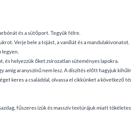
karbónát és a sütőport. Tegyük félre.
ukrot. Verje bele a tojást, a vaníliát és a mandulakivonatot
b legyen.
t, és helyezzük őket zsírozatlan süteményes lapokra.
 amíg aranyszínű nem lesz. A díszítés előtt hagyjuk kihűln
get keres a családdal, olvassa el cikkünket a következő 
zdag, fűszeres ízük és masszív textúrájuk miatt tökéletese