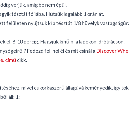
ddig verjük, amíg be nem épül.
yik tésztát fóliába. Hűtsük legalább 1 órán át.
ett felületen nyújtsuk ki a tésztát 1/8 hüvelyk vastagságú
k el, 8-10 percig. Hagyjuk kihűlni a lapokon, drótrácson.
ségeiről? Fedezd fel, hol él és mit csinál a
Discover Where
e. című
cikk.
szítéséhez, mivel cukorkaszerű állagúvá keményedik, így tök
l áll: 1: