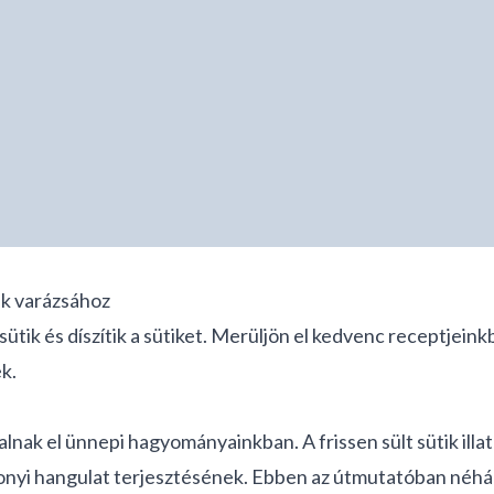
k varázsához
sütik és díszítik a sütiket. Merüljön el kedvenc receptjeink
k.
ak el ünnepi hagyományainkban. A frissen sült sütik illatá
sonyi hangulat terjesztésének. Ebben az útmutatóban néhán