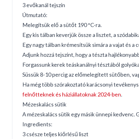
3 evőkanál tejszín
Útmutató:
Melegítsük elő a sütőt 190 °C-ra.
Egy kis tálban keverjük össze a lisztet, a szódabi
Egy nagy tálban krémesítsük simára a vajat és a c
Adjunk hozzá tejszínt, hogy a tészta hajlékonyab
Forgassunk kerek teáskanálnyi tésztából golyóka
Süssük 8-10 percig az előmelegített sütőben, vagy
Ha még több szórakoztató karácsonyi tevékenysé
felnőtteknek és háziállatoknak 2024-ben
.
Mézeskalács sütik
A mézeskalács sütik egy másik ünnepi kedvenc. Ga
Ingredients:
3 csésze teljes kiőrlésű liszt