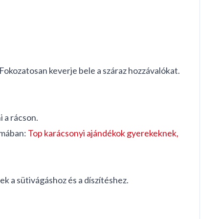
. Fokozatosan keverje bele a száraz hozzávalókat.
i a rácson.
témában:
Top karácsonyi ajándékok gyerekeknek,
k a sütivágáshoz és a díszítéshez.