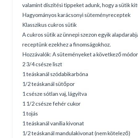
valamint díszítési tippeket adunk, hogy a sütik ki
Hagyományos karácsonyi süteményreceptek
Klasszikus cukros sütik
A cukros sütik az ünnepi szezon egyik alapdarabj
receptünk ezekhez a finomságokhoz.
Hozzávalók: A süteményeket a következő módon k
2 3/4 csésze liszt
1 teáskanál szódabikarbóna
1/2 teáskanál sütőpor
1 csésze sótlan vaj, lágyítva
1 1/2 csésze fehér cukor
1 tojás
1 teáskanál vanília kivonat
1/2 teáskanál mandulakivonat (nem kötelező)