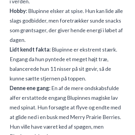
i verden.
Hobby:
Blupinne elsker at spise. Hun kan lide alle
slags godbidder, men foretrækker sunde snacks
som grøntsager, der giver hende energi i løbet af
dagen.
Lidt kendt fakta:
Blupinne er ekstremt stærk.
Engang da hun pyntede et meget højt træ,
balancerede hun 11 nisser på sit gevir, så de
kunne sætte stjernen på toppen.
Denne ene gang:
En af de mere ondskabsfulde
alfer erstattede engang Blupinnes magiske lav
med spinat. Hun forsøgte at flyve og endte med
at glide ned i en busk med Merry Prairie Berries.
Hun ville have været ked af spøgen, men