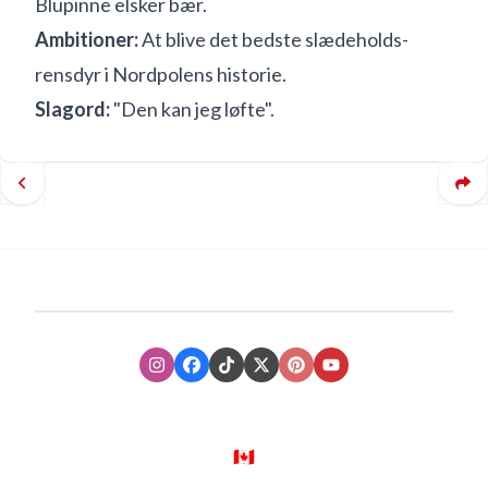
Blupinne elsker bær.
Ambitioner:
At blive det bedste slædeholds-
rensdyr i Nordpolens historie.
Slagord:
"Den kan jeg løfte".
Instagram
Facebook
TikTok
XTwitter
Pinterest
Youtube
🇨🇦