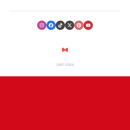
Instagram
Facebook
TikTok
XTwitter
Pinterest
Youtube
🇨🇦
2007-
2026