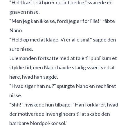
"Hold kæft, så hører du lidt bedre," svarede en
gnaven nisse.
"Men jeg kan ikke se, fordi jeg er for lille!" råbte
Nano.
"Hold op med at klage. Vi er alle små," sagde den
sure nisse.
Julemanden fortsatte med at tale til publikum et
stykke tid, men Nano havde stadig svært ved at
høre, hvad han sagde.
"Hvad siger han nu?" spurgte Nano en rødhåret
nisse.
"Shh!" hviskede hun tilbage. "Han forklarer, hvad
der motiverede Invengineers til at skabe den
bærbare Nordpol-konsol."