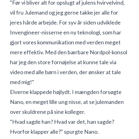
"Før vi bliver alt for opslugt af julens hvirvelvind,
vil fru Julemand og jeg gerne takke jer alle for
jeres hårde arbejde. For syv år siden udviklede
Invengineer-nisserne en ny teknologi, som har
gjort vores kommunikation med verden meget
mere effektiv. Med den bærbare Nordpol-konsol
har jeg den store fornøjelse at kunne tale via
video med alle børn i verden, der ønsker at tale
med mig!"
Elverne klappede højlydt. I mængden forsøgte
Nano, en meget lille ung nisse, at se julemanden
over skuldrene på sine kolleger.
"Hvad sagde han? Hvad var det, han sagde?
Hvorfor klapper alle?" spurgte Nano.