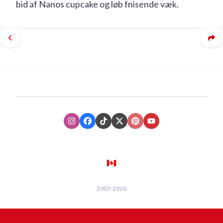
bid af Nanos cupcake og løb fnisende væk.
Instagram
Facebook
TikTok
XTwitter
Pinterest
Youtube
🇨🇦
2007-
2026