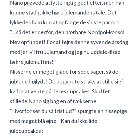
Nano prøvede at lytte rigtig godt efter, men han
kunne stadig ikke høre julemandens tale. Det
lykkedes ham kun at opfange de sidste par ord.
"... så det er derfor, den bærbare Nordpol-konsol
blev opfundet! For at fejre denne syvende årsdag
med jer, vil fru Julemand og jeg nu uddele disse
lækre julemuffins!"
Nisserne er meget glade for søde sager, så de
jublede højlydt! De begyndte straks at stille sig i
kø for at vente på deres cupcakes. Skuffet
stillede Nano sig bag en af rækkerne.
"Hvorfor ser du så trist ud?" spurgte en nissepige
med meget blå øjne. "Kan du ikke lide
julecupcakes?"