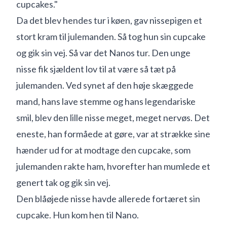
cupcakes."
Da det blev hendes tur i køen, gav nissepigen et
stort kram til julemanden. Så tog hun sin cupcake
og gik sin vej. Så var det Nanos tur. Den unge
nisse fik sjældent lov til at være så tæt på
julemanden. Ved synet af den høje skæggede
mand, hans lave stemme og hans legendariske
smil, blev den lille nisse meget, meget nervøs. Det
eneste, han formåede at gøre, var at strække sine
hænder ud for at modtage den cupcake, som
julemanden rakte ham, hvorefter han mumlede et
genert tak og gik sin vej.
Den blåøjede nisse havde allerede fortæret sin
cupcake. Hun kom hen til Nano.