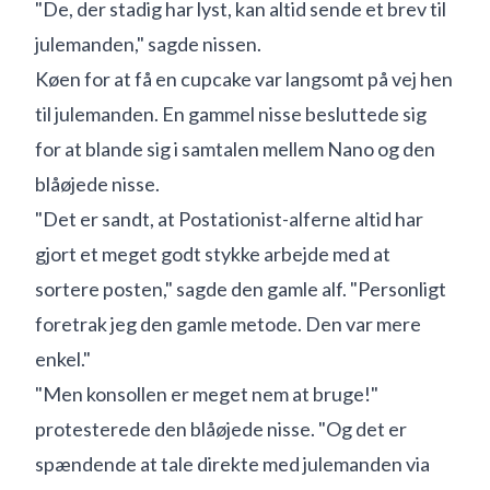
"De, der stadig har lyst, kan altid sende et brev til
julemanden," sagde nissen.
Køen for at få en cupcake var langsomt på vej hen
til julemanden. En gammel nisse besluttede sig
for at blande sig i samtalen mellem Nano og den
blåøjede nisse.
"Det er sandt, at Postationist-alferne altid har
gjort et meget godt stykke arbejde med at
sortere posten," sagde den gamle alf. "Personligt
foretrak jeg den gamle metode. Den var mere
enkel."
"Men konsollen er meget nem at bruge!"
protesterede den blåøjede nisse. "Og det er
spændende at tale direkte med julemanden via