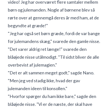
video! Jeg har overværet flere samtaler mellem
børn og julemanden. Nogle af børnene blev så
rørte over at gennemgå deres år med ham, at de
begyndte at græde!"
"Jeg har også set børn græde, fordi de var bange
for julemandens skæg," svarede den gamle nisse.
"Det varer aldrig ret længe!" svarede den
blåøjede nisse utålmodigt. "Til sidst bliver de alle
overbevist af julemagien."
"Det er alt sammen meget godt," sagde Nano.
"Men jeg ved stadig ikke, hvad der gav
julemanden ideen til konsollen."
"Hvorfor spørger du ham ikke bare," sagde den
blåøjede nisse. "Vi er de næste, der skal have