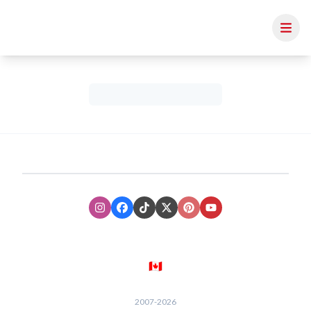
Instagram
Facebook
TikTok
XTwitter
Pinterest
Youtube
🇨🇦
2007-
2026