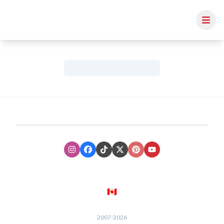
Instagram
Facebook
TikTok
XTwitter
Pinterest
Youtube
🇨🇦
2007-
2026