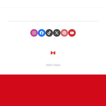
Instagram
Facebook
TikTok
XTwitter
Pinterest
Youtube
🇨🇦
2007-
2026