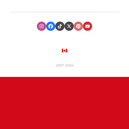
Instagram
Facebook
TikTok
XTwitter
Pinterest
Youtube
🇨🇦
2007-
2026