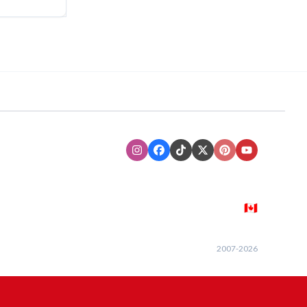
Instagram
Facebook
TikTok
XTwitter
Pinterest
Youtube
🇨🇦
2007-
2026