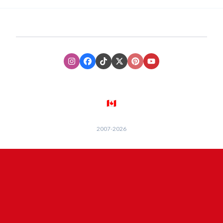
Instagram
Facebook
TikTok
XTwitter
Pinterest
Youtube
🇨🇦
2007-
2026