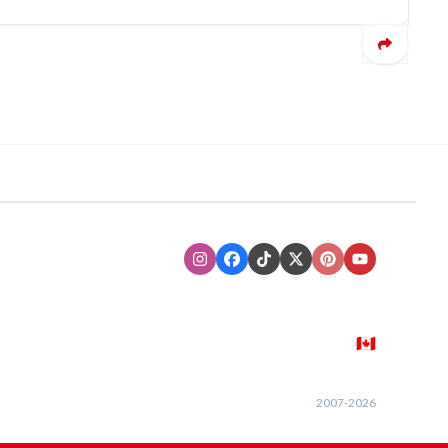
Instagram
Facebook
TikTok
XTwitter
Pinterest
Youtube
🇨🇦
2007-
2026