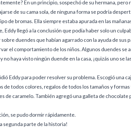
ntemente? En un principio, sospechó de su hermana, pero rá
jarse de su cama sola, de ninguna forma se podría desperta
po de bromas. Ella siempre estaba apurada en las mañanas. 
, Eddy llegó a la conclusión que podía haber solo un culp
ar sobre duendes que habían agarrado con la ayuda de sus 
rvar el comportamiento de los niños. Algunos duendes se a
y no haya visto ningún duende en la casa, ¡quizás uno se la
dió Eddy para poder resolver su problema. Escogió una caj
s de todos colores, regalos de todos los tamaños y formas 
nes de caramelo. También agregó una galleta de chocolate p
oción, se pudo dormir rápidamente.
 segunda parte de la historia!