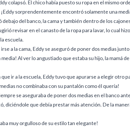
dy colapsó. El chico había puesto su ropa en el mismo orden
, ¡Eddy sorprendentemente encontró solamente una media
có debajo del banco, la cama y también dentro de los cajon
ugirió revisar en el canasto de la ropa para lavar, lo cual h
la escuela.
 irse a la cama, Eddy se aseguró de poner dos medias junto
 media! Al ver lo angustiado que estaba su hijo, la mamá de
que ir a la escuela, Eddy tuvo que apurarse a elegir otro p
 medias no combinaba con su pantalón como él quería!
siempre se aseguraba de poner dos medias en el banco antes
ó, diciéndole que debía prestar más atención. De la manera
staba muy orgulloso de su estilo tan elegante!