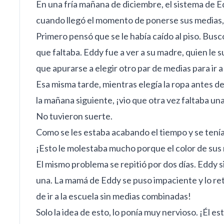
En una fría mañana de diciembre, el sistema de Ed
cuando llegó el momento de ponerse sus medias
Primero pensó que se le había caído al piso. Bus
que faltaba. Eddy fue a ver a su madre, quien le s
que apurarse a elegir otro par de medias para ir a 
Esa misma tarde, mientras elegía la ropa antes de
la mañana siguiente, ¡vio que otra vez faltaba una
No tuvieron suerte.
Como se les estaba acabando el tiempo y se tenía 
¡Esto le molestaba mucho porque el color de sus
El mismo problema se repitió por dos días. Eddy 
una. La mamá de Eddy se puso impaciente y lo ret
de ir a la escuela sin medias combinadas!
Solo la idea de esto, lo ponía muy nervioso. ¡Él e