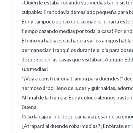
¿Quién le estaba robando sus medias tan insiste
culpable: Era todavía demasiado pequeña para ba
Eddy tampoco pensó que su madre le haría este ti
tiempo cazando medias por toda la casa! Por ende
El niño ya había escuchado a varios amigos habl
permanecían tranquilos durante el día para obse
de juegos en las casas que visitaban. Aunque Edd
sus medias!
“¡Voy a construir una trampa para duendes!” deci
hermoso árbol lleno de luces y guirnaldas, adorno
Al final de la trampa, Eddy colocó algunos basto
Buena.
Puso la caja al pie de su cama y a pesar de su em
¿Atrapará al duende roba-medias? ¡Entérate en la