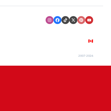
Instagram
Facebook
TikTok
XTwitter
Pinterest
Youtube
🇨🇦
2007-
2026