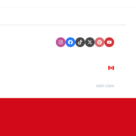
Instagram
Facebook
TikTok
XTwitter
Pinterest
Youtube
🇨🇦
2007-
2026