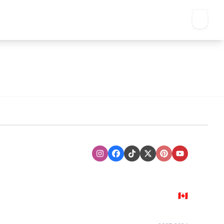
Instagram
Facebook
TikTok
XTwitter
Pinterest
Youtube
🇨🇦