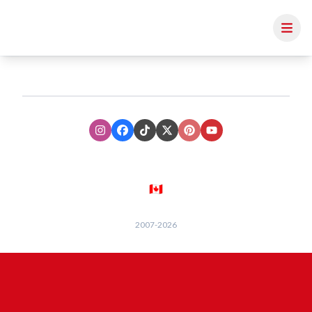
Instagram
Facebook
TikTok
XTwitter
Pinterest
Youtube
🇨🇦
2007-
2026