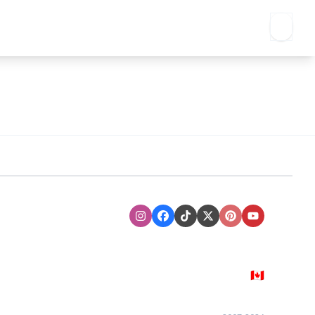
Instagram
Facebook
TikTok
XTwitter
Pinterest
Youtube
🇨🇦