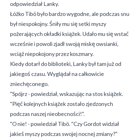
odpowiedział Lanky.
Łóżko Tibö było bardzo wygodne, ale podczas snu
był niespokojny. Śniły mu się setki myszy
pożerających okładki książek. Udało mu się wstać
wcześnie i powoli zjadł swoją miskę owsianki,
wciąż niepokojony przez koszmary.
Kiedy dotarł do biblioteki, Lanky był tam już od
jakiegoś czasu. Wyglądał na całkowicie
zniechęconego.
"Spójrz - powiedział, wskazując na stos książek.
"Pięć kolejnych książek zostało zjedzonych
podczas naszej nieobecności!".
"O nie! - powiedział Tibö. "Czy Gordot widział
jakieś myszy podczas swojej nocnej zmiany?"