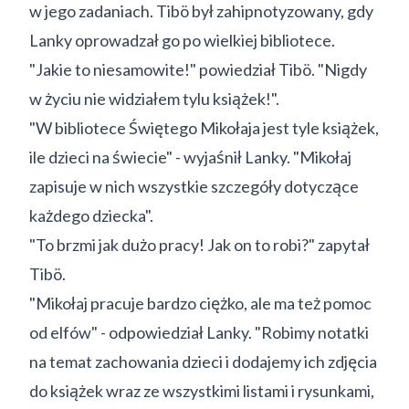
w jego zadaniach. Tibö był zahipnotyzowany, gdy
Lanky oprowadzał go po wielkiej bibliotece.
"Jakie to niesamowite!" powiedział Tibö. "Nigdy
w życiu nie widziałem tylu książek!".
"W bibliotece Świętego Mikołaja jest tyle książek,
ile dzieci na świecie" - wyjaśnił Lanky. "Mikołaj
zapisuje w nich wszystkie szczegóły dotyczące
każdego dziecka".
"To brzmi jak dużo pracy! Jak on to robi?" zapytał
Tibö.
"Mikołaj pracuje bardzo ciężko, ale ma też pomoc
od elfów" - odpowiedział Lanky. "Robimy notatki
na temat zachowania dzieci i dodajemy ich zdjęcia
do książek wraz ze wszystkimi listami i rysunkami,