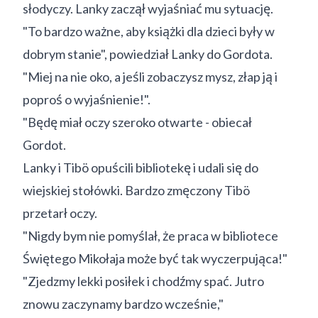
słodyczy. Lanky zaczął wyjaśniać mu sytuację.
"To bardzo ważne, aby książki dla dzieci były w
dobrym stanie", powiedział Lanky do Gordota.
"Miej na nie oko, a jeśli zobaczysz mysz, złap ją i
poproś o wyjaśnienie!".
"Będę miał oczy szeroko otwarte - obiecał
Gordot.
Lanky i Tibö opuścili bibliotekę i udali się do
wiejskiej stołówki. Bardzo zmęczony Tibö
przetarł oczy.
"Nigdy bym nie pomyślał, że praca w bibliotece
Świętego Mikołaja może być tak wyczerpująca!"
"Zjedzmy lekki posiłek i chodźmy spać. Jutro
znowu zaczynamy bardzo wcześnie,"