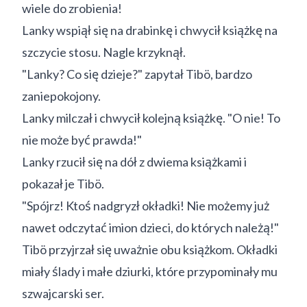
wiele do zrobienia!
Lanky wspiął się na drabinkę i chwycił książkę na
szczycie stosu. Nagle krzyknął.
"Lanky? Co się dzieje?" zapytał Tibö, bardzo
zaniepokojony.
Lanky milczał i chwycił kolejną książkę. "O nie! To
nie może być prawda!"
Lanky rzucił się na dół z dwiema książkami i
pokazał je Tibö.
"Spójrz! Ktoś nadgryzł okładki! Nie możemy już
nawet odczytać imion dzieci, do których należą!"
Tibö przyjrzał się uważnie obu książkom. Okładki
miały ślady i małe dziurki, które przypominały mu
szwajcarski ser.