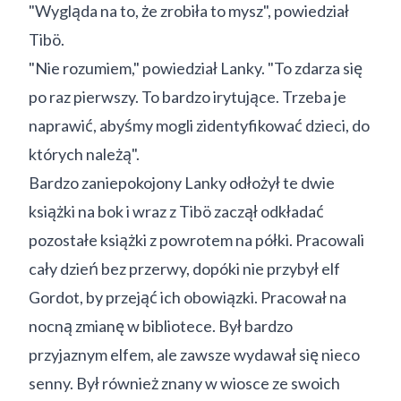
"Wygląda na to, że zrobiła to mysz", powiedział
Tibö.
"Nie rozumiem," powiedział Lanky. "To zdarza się
po raz pierwszy. To bardzo irytujące. Trzeba je
naprawić, abyśmy mogli zidentyfikować dzieci, do
których należą".
Bardzo zaniepokojony Lanky odłożył te dwie
książki na bok i wraz z Tibö zaczął odkładać
pozostałe książki z powrotem na półki. Pracowali
cały dzień bez przerwy, dopóki nie przybył elf
Gordot, by przejąć ich obowiązki. Pracował na
nocną zmianę w bibliotece. Był bardzo
przyjaznym elfem, ale zawsze wydawał się nieco
senny. Był również znany w wiosce ze swoich