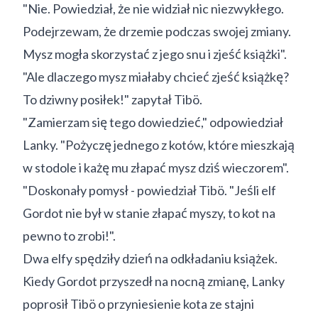
"Nie. Powiedział, że nie widział nic niezwykłego.
Podejrzewam, że drzemie podczas swojej zmiany.
Mysz mogła skorzystać z jego snu i zjeść książki".
"Ale dlaczego mysz miałaby chcieć zjeść książkę?
To dziwny posiłek!" zapytał Tibö.
"Zamierzam się tego dowiedzieć," odpowiedział
Lanky. "Pożyczę jednego z kotów, które mieszkają
w stodole i każę mu złapać mysz dziś wieczorem".
"Doskonały pomysł - powiedział Tibö. "Jeśli elf
Gordot nie był w stanie złapać myszy, to kot na
pewno to zrobi!".
Dwa elfy spędziły dzień na odkładaniu książek.
Kiedy Gordot przyszedł na nocną zmianę, Lanky
poprosił Tibö o przyniesienie kota ze stajni