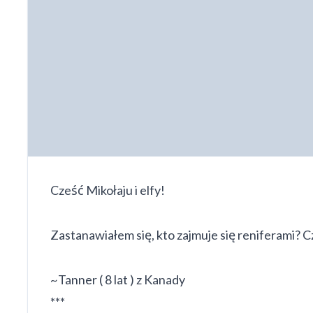
Cześć Mikołaju i elfy!
Zastanawiałem się, kto zajmuje się reniferami? Cz
~Tanner ( 8 lat ) z Kanady
***