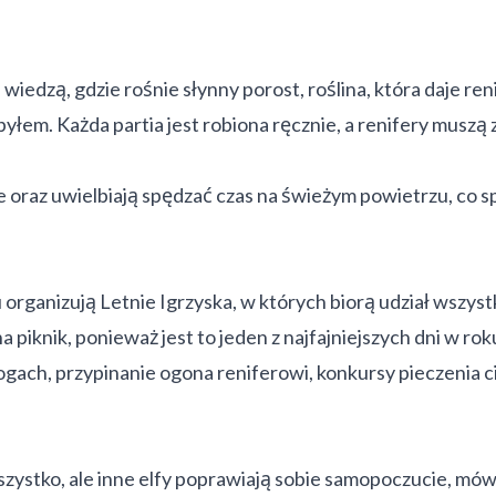
wiedzą, gdzie rośnie słynny porost, roślina, która daje ren
łem. Każda partia jest robiona ręcznie, a renifery muszą 
oraz uwielbiają spędzać czas na świeżym powietrzu, co spr
organizują Letnie Igrzyska, w których biorą udział wszys
 piknik, ponieważ jest to jeden z najfajniejszych dni w rok
ogach, przypinanie ogona reniferowi, konkursy pieczenia ci
ystko, ale inne elfy poprawiają sobie samopoczucie, mówi