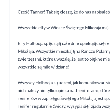
Cześć Tanner! Tak się cieszę, że do nas napisałe
Wszystkie elfy w Wiosce Świętego Mikołaja mają r
Elfy Holhooja spędzają całe dnie opiekując się 
Mikołaja. Wszystkie mieszkają na Ranczu Polarnym
zwierzętami, które uważają, że jest to piękne mi
wszystkie są mile widziane!
Wszyscy Holhooja są uczeni, jak komunikować się
nich należy nie tylko opieka nad reniferami, któ
reniferów w zaprzęgu Świętego Mikołaja jest spar
renifer regularnie ćwiczy, wysypia się i zjada ws