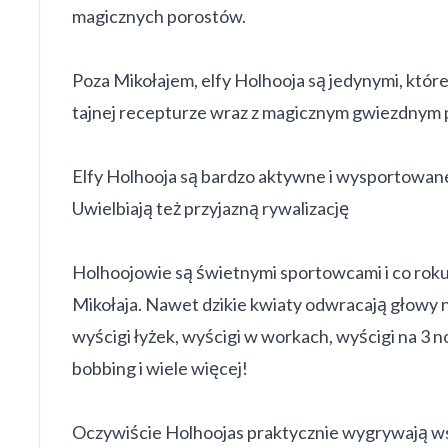
magicznych porostów.
Poza Mikołajem, elfy Holhooja są jedynymi, które 
tajnej recepturze wraz z magicznym gwiezdnym py
Elfy Holhooja są bardzo aktywne i wysportowane 
Uwielbiają też przyjazną rywalizację
Holhoojowie są świetnymi sportowcami i co roku 
Mikołaja. Nawet dzikie kwiaty odwracają głowy na
wyścigi łyżek, wyścigi w workach, wyścigi na 3 n
bobbing i wiele więcej!
Oczywiście Holhoojas praktycznie wygrywają wsz