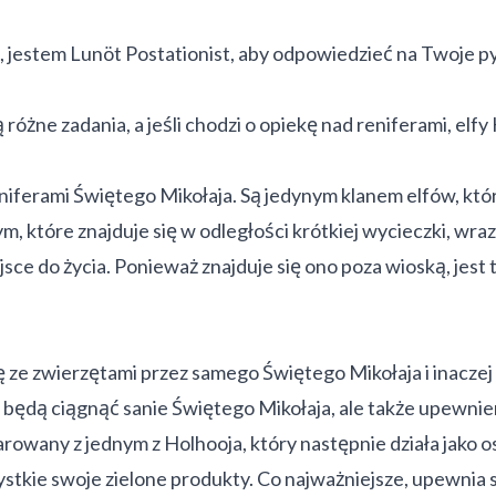
ś, jestem Lunöt Postationist, aby odpowiedzieć na Twoje p
óżne zadania, a jeśli chodzi o opiekę nad reniferami, elfy
reniferami Świętego Mikołaja. Są jedynym klanem elfów, k
, które znajduje się w odległości krótkiej wycieczki, wraz 
ejsce do życia. Ponieważ znajduje się ono poza wioską, jest
 ze zwierzętami przez samego Świętego Mikołaja i inaczej
re będą ciągnąć sanie Świętego Mikołaja, ale także upewnien
owany z jednym z Holhooja, który następnie działa jako oso
zystkie swoje zielone produkty. Co najważniejsze, upewnia s