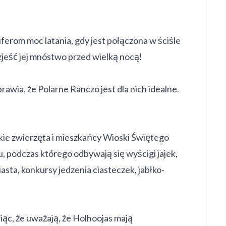
iferom moc latania, gdy jest połączona w ściśle
zjeść jej mnóstwo przed wielką nocą!
awia, że Polarne Ranczo jest dla nich idealne.
tkie zwierzęta i mieszkańcy Wioski Świętego
u, podczas którego odbywają się wyścigi jajek,
asta, konkursy jedzenia ciasteczek, jabłko-
ąc, że uważają, że Holhoojas mają