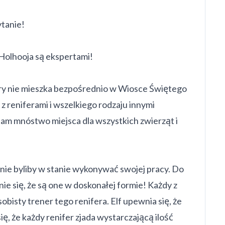
ytanie!
 Holhooja są ekspertami!
tóry nie mieszka bezpośrednio w Wiosce Świętego
z reniferami i wszelkiego rodzaju innymi
 tam mnóstwo miejsca dla wszystkich zwierząt i
 nie byliby w stanie wykonywać swojej pracy. Do
ie się, że są one w doskonałej formie! Każdy z
bisty trener tego renifera. Elf upewnia się, że
ię, że każdy renifer zjada wystarczającą ilość