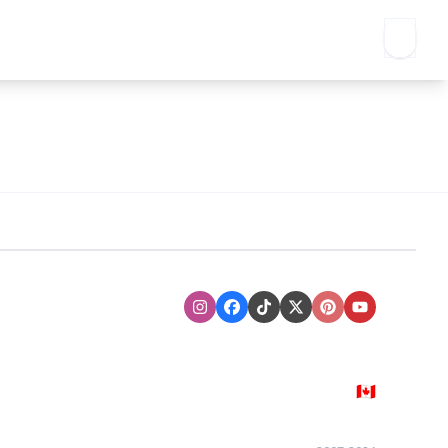
Instagram
Facebook
TikTok
XTwitter
Pinterest
Youtube
🇨🇦