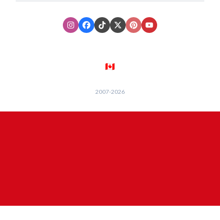
Instagram
Facebook
TikTok
XTwitter
Pinterest
Youtube
🇨🇦
2007-
2026