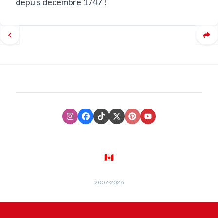
depuis décembre 1747 !
Instagram
Facebook
TikTok
XTwitter
Pinterest
Youtube
🇨🇦
2007-
2026