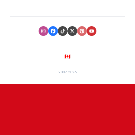
Instagram
Facebook
TikTok
XTwitter
Pinterest
Youtube
🇨🇦
2007-
2026