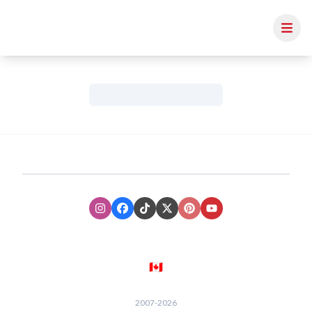
Instagram
Facebook
TikTok
XTwitter
Pinterest
Youtube
🇨🇦
2007-
2026