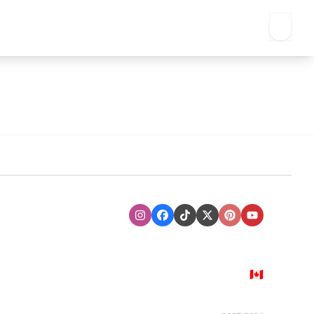
Instagram
Facebook
TikTok
XTwitter
Pinterest
Youtube
🇨🇦