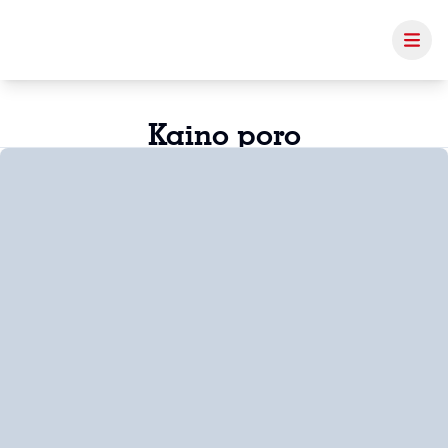
Kaino poro