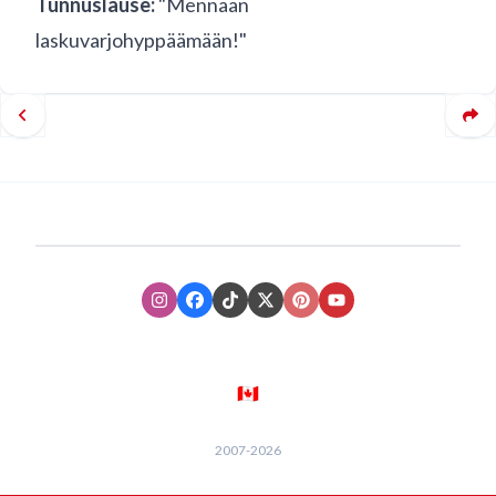
Tunnuslause:
"Mennään
laskuvarjohyppäämään!"
Instagram
Facebook
TikTok
XTwitter
Pinterest
Youtube
🇨🇦
2007-
2026