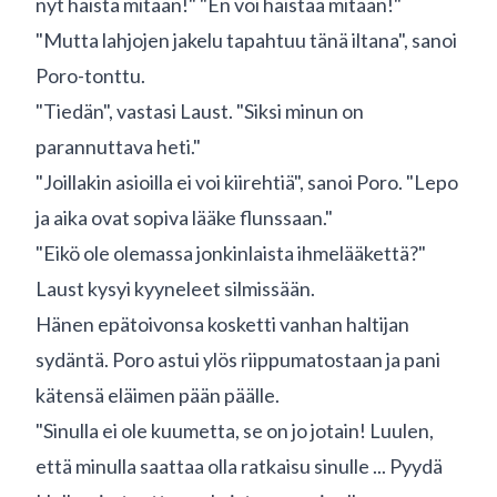
nyt haista mitään!" "En voi haistaa mitään!"
"Mutta lahjojen jakelu tapahtuu tänä iltana", sanoi
Poro-tonttu.
"Tiedän", vastasi Laust. "Siksi minun on
parannuttava heti."
"Joillakin asioilla ei voi kiirehtiä", sanoi Poro. "Lepo
ja aika ovat sopiva lääke flunssaan."
"Eikö ole olemassa jonkinlaista ihmelääkettä?"
Laust kysyi kyyneleet silmissään.
Hänen epätoivonsa kosketti vanhan haltijan
sydäntä. Poro astui ylös riippumatostaan ja pani
kätensä eläimen pään päälle.
"Sinulla ei ole kuumetta, se on jo jotain! Luulen,
että minulla saattaa olla ratkaisu sinulle ... Pyydä