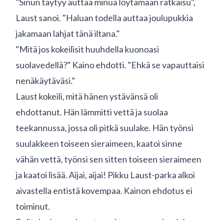
"Sinun täytyy auttaa minua löytämään ratkaisu",
Laust sanoi. "Haluan todella auttaa joulupukkia
jakamaan lahjat tänä iltana."
"Mitä jos kokeilisit huuhdella kuonoasi
suolavedellä?" Kaino ehdotti. "Ehkä se vapauttaisi
nenäkäytäväsi."
Laust kokeili, mitä hänen ystävänsä oli
ehdottanut. Hän lämmitti vettä ja suolaa
teekannussa, jossa oli pitkä suulake. Hän työnsi
suulakkeen toiseen sieraimeen, kaatoi sinne
vähän vettä, työnsi sen sitten toiseen sieraimeen
ja kaatoi lisää. Aijai, aijai! Pikku Laust-parka alkoi
aivastella entistä kovempaa. Kainon ehdotus ei
toiminut.