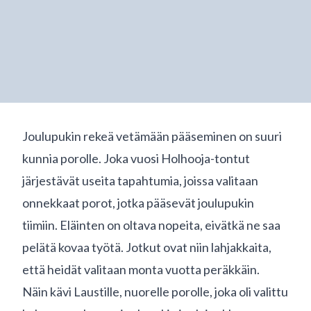
Joulupukin rekeä vetämään pääseminen on suuri
kunnia porolle. Joka vuosi Holhooja-tontut
järjestävät useita tapahtumia, joissa valitaan
onnekkaat porot, jotka pääsevät joulupukin
tiimiin. Eläinten on oltava nopeita, eivätkä ne saa
pelätä kovaa työtä. Jotkut ovat niin lahjakkaita,
että heidät valitaan monta vuotta peräkkäin.
Näin kävi Laustille, nuorelle porolle, joka oli valittu