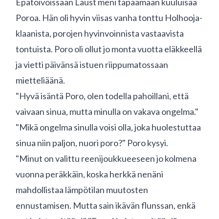
Epätoivoissaan Laust meni tapaamaan kuuluisaa
Poroa. Hän oli hyvin viisas vanha tonttu Holhooja-
klaanista, porojen hyvinvoinnista vastaavista
tontuista. Poro oli ollut jo monta vuotta eläkkeellä
ja vietti päivänsä istuen riippumatossaan
mietteliäänä.
"Hyvä isäntä Poro, olen todella pahoillani, että
vaivaan sinua, mutta minulla on vakava ongelma."
"Mikä ongelma sinulla voisi olla, joka huolestuttaa
sinua niin paljon, nuori poro?" Poro kysyi.
"Minut on valittu reenijoukkueeseen jo kolmena
vuonna peräkkäin, koska herkkä nenäni
mahdollistaa lämpötilan muutosten
ennustamisen. Mutta sain ikävän flunssan, enkä