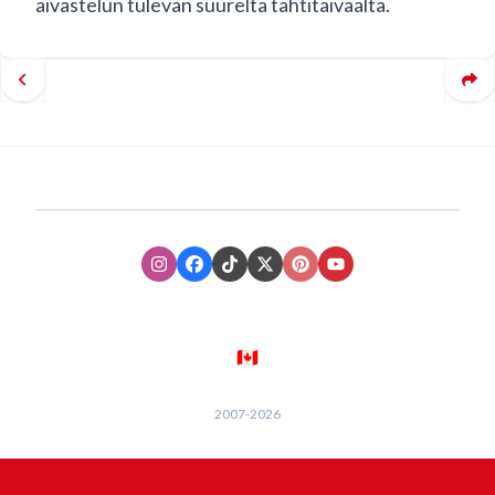
aivastelun tulevan suurelta tähtitaivaalta.
Instagram
Facebook
TikTok
XTwitter
Pinterest
Youtube
🇨🇦
2007-
2026