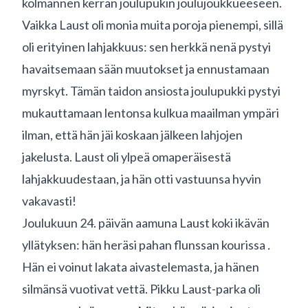
kolmannen kerran joulupukin joulujoukkueeseen.
Vaikka Laust oli monia muita poroja pienempi, sillä
oli erityinen lahjakkuus: sen herkkä nenä pystyi
havaitsemaan sään muutokset ja ennustamaan
myrskyt. Tämän taidon ansiosta joulupukki pystyi
mukauttamaan lentonsa kulkua maailman ympäri
ilman, että hän jäi koskaan jälkeen lahjojen
jakelusta. Laust oli ylpeä omaperäisestä
lahjakkuudestaan, ja hän otti vastuunsa hyvin
vakavasti!
Joulukuun 24. päivän aamuna Laust koki ikävän
yllätyksen: hän heräsi pahan flunssan kourissa
.
Hän ei voinut lakata aivastelemasta, ja hänen
silmänsä vuotivat vettä. Pikku Laust-parka oli