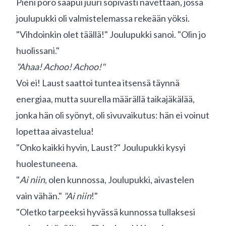
Pieni poro saapui juuri sopivasti navettaan, jossa
joulupukki oli valmistelemassa rekeään yöksi.
"Vihdoinkin olet täällä!" Joulupukki sanoi. "Olin jo
huolissani."
"Ahaa! Achoo! Achoo!"
Voi ei! Laust saattoi tuntea itsensä täynnä
energiaa, mutta suurella määrällä taikajäkälää,
jonka hän oli syönyt, oli sivuvaikutus: hän ei voinut
lopettaa aivastelua!
"Onko kaikki hyvin, Laust?" Joulupukki kysyi
huolestuneena.
"
Ai niin,
olen kunnossa, Joulupukki, aivastelen
vain vähän."
"Ai niin
!"
"Oletko tarpeeksi hyvässä kunnossa tullaksesi