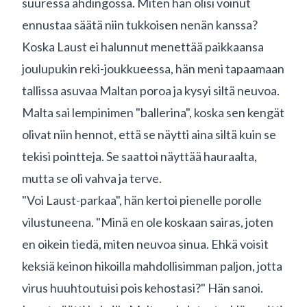
suuressa ahdingossa. Miten hän olisi voinut
ennustaa säätä niin tukkoisen nenän kanssa?
Koska Laust ei halunnut menettää paikkaansa
joulupukin reki-joukkueessa, hän meni tapaamaan
tallissa asuvaa Maltan poroa ja kysyi siltä neuvoa.
Malta sai lempinimen "ballerina", koska sen kengät
olivat niin hennot, että se näytti aina siltä kuin se
tekisi pointteja. Se saattoi näyttää hauraalta,
mutta se oli vahva ja terve.
"Voi Laust-parkaa", hän kertoi pienelle porolle
vilustuneena. "Minä en ole koskaan sairas, joten
en oikein tiedä, miten neuvoa sinua. Ehkä voisit
keksiä keinon hikoilla mahdollisimman paljon, jotta
virus huuhtoutuisi pois kehostasi?" Hän sanoi.