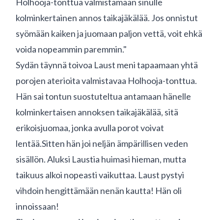
Holhooja-tonttua valmistamaan sinulle
kolminkertainen annos taikajäkälää. Jos onnistut
syömään kaiken ja juomaan paljon vettä, voit ehkä
voida nopeammin paremmin."
Sydän täynnä toivoa Laust meni tapaamaan yhtä
porojen aterioita valmistavaa Holhooja-tonttua.
Hän sai tontun suostuteltua antamaan hänelle
kolminkertaisen annoksen taikajäkälää, sitä
erikoisjuomaa, jonka avulla porot voivat
lentää.Sitten hän joi neljän ämpärillisen veden
sisällön. Aluksi Laustia huimasi hieman, mutta
taikuus alkoi nopeasti vaikuttaa. Laust pystyi
vihdoin hengittämään nenän kautta! Hän oli
innoissaan!