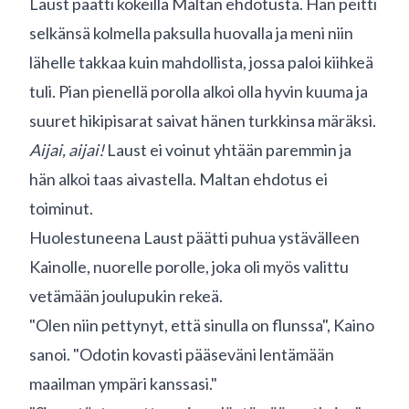
Laust päätti kokeilla Maltan ehdotusta. Hän peitti
selkänsä kolmella paksulla huovalla ja meni niin
lähelle takkaa kuin mahdollista, jossa paloi kiihkeä
tuli. Pian pienellä porolla alkoi olla hyvin kuuma ja
suuret hikipisarat saivat hänen turkkinsa märäksi.
Aijai, aijai!
Laust ei voinut yhtään paremmin ja
hän alkoi taas aivastella. Maltan ehdotus ei
toiminut.
Huolestuneena Laust päätti puhua ystävälleen
Kainolle, nuorelle porolle, joka oli myös valittu
vetämään joulupukin rekeä.
"Olen niin pettynyt, että sinulla on flunssa", Kaino
sanoi. "Odotin kovasti pääseväni lentämään
maailman ympäri kanssasi."