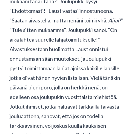
mukaani tänä iltana?" Joulupukki kysyi.
"Ehdottomasti!" Laust vastasi innostuneena.
"Saatan aivastella, mutta nenäni toimii yhä.
Aijai!
"
"Tule sitten mukaamme", Joulupukki sanoi. "On
aika lähteä suurelle lahjatoimitukselle!"
Aivastuksestaan huolimatta Laust onnistui
ennustamaan sään muutokset, ja Joulupukki
pystyi toimittamaan lahjat ajoissa kaikille lapsille,
jotka olivat hänen hyvien listallaan. Vielä tänäkin
päivänä pieni poro, jolla on herkkä nenä, on
edelleen osa joulupukin vuosittaista miehistöä.
Jotkut ihmiset, jotka haluavat tarkkailla taivasta
jouluaattona, sanovat, että jos on todella
tarkkaavainen, voi joskus kuulla kaukaisen