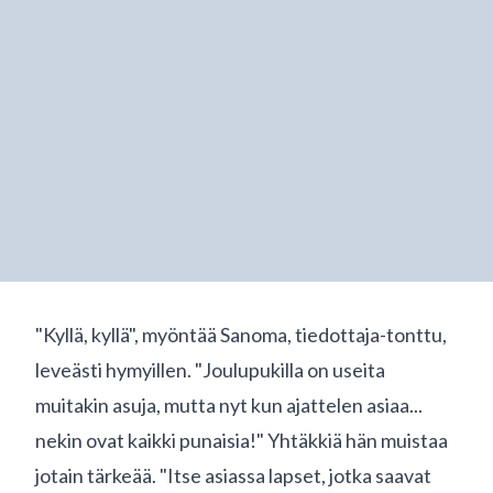
"Kyllä, kyllä", myöntää Sanoma, tiedottaja-tonttu,
leveästi hymyillen. "Joulupukilla on useita
muitakin asuja, mutta nyt kun ajattelen asiaa...
nekin ovat kaikki punaisia!" Yhtäkkiä hän muistaa
jotain tärkeää. "Itse asiassa lapset, jotka saavat