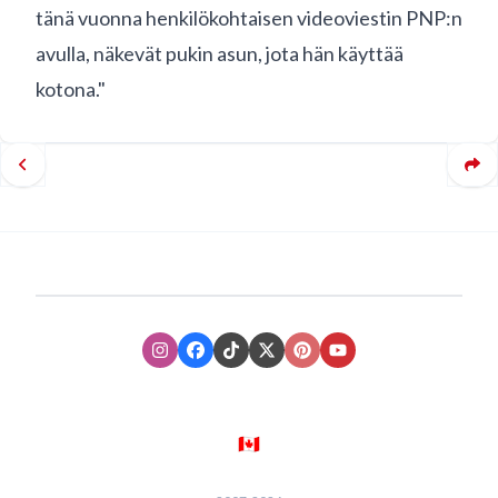
tänä vuonna henkilökohtaisen videoviestin PNP:n
avulla, näkevät pukin asun, jota hän käyttää
kotona."
Instagram
Facebook
TikTok
XTwitter
Pinterest
Youtube
🇨🇦